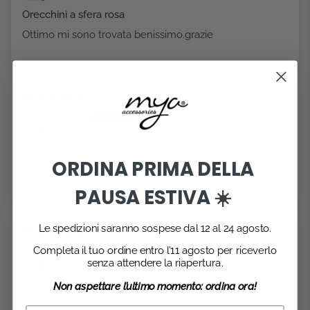
Orecchini a sfera rosa
Ottimo mi sono trovata benissimo.grazie
20/07/2026
Valeria
Stupendi
ORDINA PRIMA DELLA
Ottimo acquisto!
PAUSA ESTIVA ☀️
Le spedizioni saranno sospese dal 12 al 24 agosto.
19/07/2026
Completa il tuo ordine entro l’11 agosto per riceverlo
Roberta Fanciullacci
senza attendere la riapertura.
Ottimo
Non aspettare l’ultimo momento: ordina ora!
Bellissimi