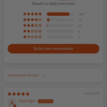
Basato su 1596 recensioni
1358
173
55
5
5
Scrivi una recensione
Sort by
03/08/2026
Àlida Pigini