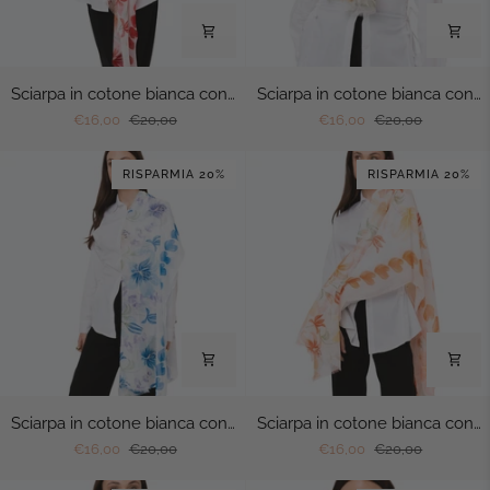
Sciarpa
Sciarpa
Sciarpa in cotone bianca con stampa floreale tono rosso
Sciarpa in cotone bianca con stampa floreale tono verde
in
in
€16,00
€20,00
€16,00
€20,00
cotone
cotone
bianca
bianca
RISPARMIA 20%
RISPARMIA 20%
con
con
stampa
stampa
floreale
floreale
tono
tono
rosso
verde
Sciarpa
Sciarpa
Sciarpa in cotone bianca con stampa floreale tono blu
Sciarpa in cotone bianca con stampa floreale tono arancio
in
in
€16,00
€20,00
€16,00
€20,00
cotone
cotone
bianca
bianca