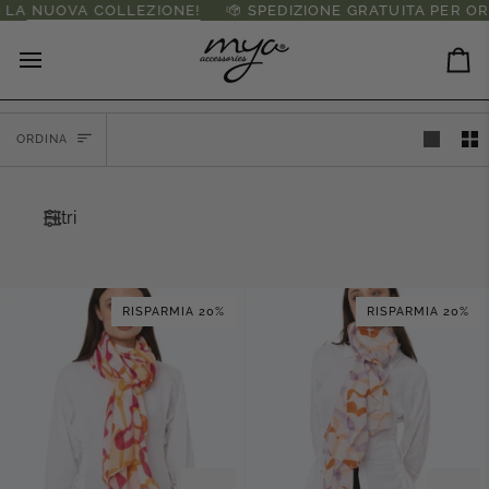
Salta
OVA COLLEZIONE!
SPEDIZIONE GRATUITA PER ORDINI S
al
contenuto
Ca
Ordina
ORDINA
Filtri
RISPARMIA 20%
RISPARMIA 20%