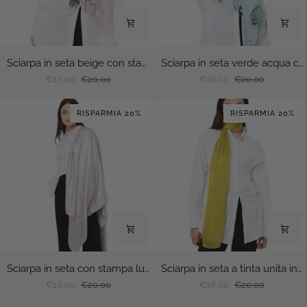
Sciarpa
Sciarpa
Sciarpa in seta beige con stampa a cuori animalier
Sciarpa in seta verde acqua con stampa a cuori animalier
in
in
€16,00
€20,00
€16,00
€20,00
seta
seta
beige
verde
RISPARMIA 20%
RISPARMIA 20%
con
acqua
stampa
con
a
stampa
cuori
a
animalier
cuori
animalier
Sciarpa
Sciarpa
Sciarpa in seta con stampa lucida tono beige
Sciarpa in seta a tinta unita in verde acido lucido
in
in
€16,00
€20,00
€16,00
€20,00
seta
seta