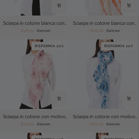
Sciarpa
Sciarpa
Sciarpa in cotone bianca con stampa tono nero
Sciarpa in cotone bianca con stampa multicolore
in
in
€16,00
€20,00
€16,00
€20,00
cotone
cotone
bianca
bianca
RISPARMIA 20%
RISPARMIA 20%
con
con
stampa
stampa
tono
multicolore
nero
Sciarpa
Sciarpa
Sciarpa in cotone con motivo a fiori tono rosa
Sciarpa in cotone con motivo a fiori tono blu
in
in
€16,00
€20,00
€16,00
€20,00
cotone
cotone
con
con