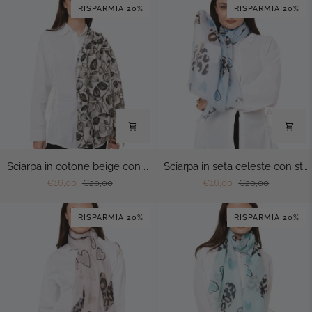
RISPARMIA 20%
RISPARMIA 20%
con
con
stampa
stampa
floreale
floreale
tono
tono
blu
arancio
Sciarpa
Sciarpa
Sciarpa in cotone beige con stampa a foglie nera
Sciarpa in seta celeste con stampa a cuori animalier
in
in
€16,00
€20,00
€16,00
€20,00
cotone
seta
beige
celeste
RISPARMIA 20%
RISPARMIA 20%
con
con
stampa
stampa
a
a
foglie
cuori
nera
animalier