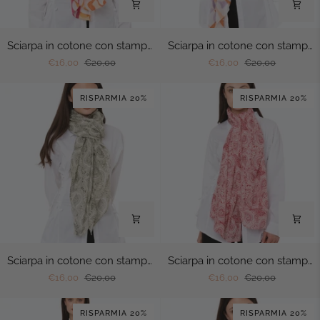
Sciarpa
Sciarpa
Sciarpa in cotone con stampa tono arancio e fucsia
Sciarpa in cotone con stampa tono viola ed arancio
in
in
€16,00
€20,00
€16,00
€20,00
cotone
cotone
con
con
RISPARMIA 20%
RISPARMIA 20%
stampa
stampa
tono
tono
arancio
viola
e
ed
fucsia
arancio
Sciarpa
Sciarpa
Sciarpa in cotone con stampa tono verde militare
Sciarpa in cotone con stampa tono rosa
in
in
€16,00
€20,00
€16,00
€20,00
cotone
cotone
con
con
RISPARMIA 20%
RISPARMIA 20%
stampa
stampa