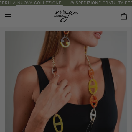
Salta
LA
NUOVA COLLEZIONE!
SPEDIZIONE GRATUITA PER ORDI
al
contenuto
Ca