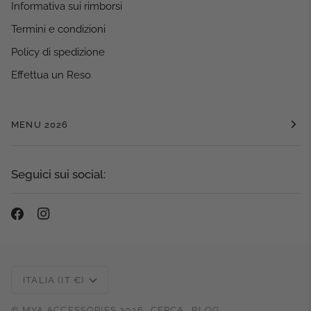
Informativa sui rimborsi
Termini e condizioni
Policy di spedizione
Effettua un Reso
MENU 2026
Seguici sui social:
Valuta
ITALIA (IT €)
©
MYA ACCESSORIES
2026
CERCA
BLOG