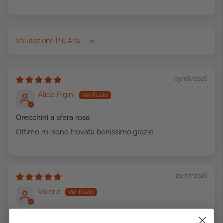
Sort by
03/08/2026
Àlida Pigini
Orecchini a sfera rosa
Ottimo mi sono trovata benissimo.grazie
20/07/2026
Valeria
Stupendi