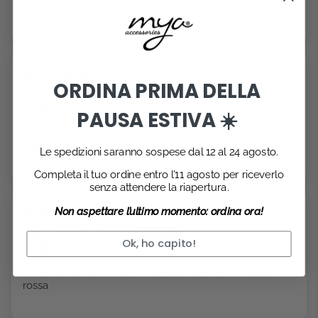
Ottimo acquisto!
19/07/2026
ORDINA PRIMA DELLA
Roberta Fanciullacci
PAUSA ESTIVA ☀️
Ottimo
Bellissimi
Le spedizioni saranno sospese dal 12 al 24 agosto.
Completa il tuo ordine entro l’11 agosto per riceverlo
senza attendere la riapertura.
14/07/2026
Non aspettare l’ultimo momento: ordina ora!
Melissa Rocchi
Ok, ho capito!
Orecchini pendenti con medaglietta ovale smaltata
rossa