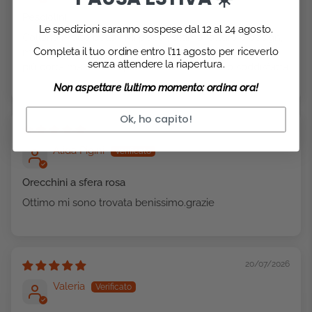
Pesciolini
Le spedizioni saranno sospese dal 12 al 24 agosto.
Collana molto bella ! Mi piace , ottima fattura e design,
Completa il tuo ordine entro l’11 agosto per riceverlo
mi hanno fatto tutti i complimenti , dal sito sembrava
senza attendere la riapertura.
più corta ma comunque va benissimo. Sono soddisfatta
Non aspettare l’ultimo momento: ordina ora!
Ok, ho capito!
03/08/2026
Àlida Pigini
Orecchini a sfera rosa
Ottimo mi sono trovata benissimo.grazie
20/07/2026
Valeria