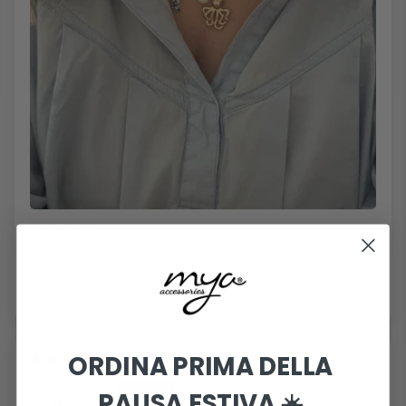
Molto bella
La collana mi è piaciuta moltissimo ed si abbina
perfettamente sia al mare sia in ufficio
ORDINA PRIMA DELLA
08/08/2026
Marzia
PAUSA ESTIVA ☀️