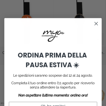
medaglione
medaglione
in
in
resina
resina
ottanio
viola
Cintura
Cintura
Cintura elastica nera, con medaglione in resina arancio
Cintura elastica nera, con medaglione in resina nera
ORDINA PRIMA DELLA
elastica
elastica
€14,00
€27,00
€14,00
€27,00
nera,
nera,
PAUSA ESTIVA ☀️
con
con
RISPARMIA 49%
RISPARMIA 49%
medaglione
medaglione
Le spedizioni saranno sospese dal 12 al 24 agosto.
in
in
resina
resina
Completa il tuo ordine entro l’11 agosto per riceverlo
senza attendere la riapertura.
arancio
nera
Non aspettare l’ultimo momento: ordina ora!
Ok, ho capito!